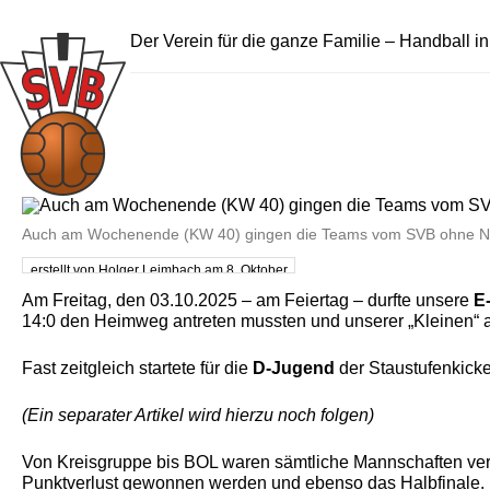
Der Verein für die ganze Familie – Handball i
Auch am Wochenende (KW 40) gingen die Teams vom SVB ohne Ni
erstellt von Holger Leimbach am 8. Oktober
2025
Am Freitag, den 03.10.2025 – am Feiertag – durfte unsere
E
14:0 den Heimweg antreten mussten und unserer „Kleinen“ a
Fast zeitgleich startete für die
D-Jugend
der Staustufenkick
(Ein separater Artikel wird hierzu noch folgen)
Von Kreisgruppe bis BOL waren sämtliche Mannschaften vert
Punktverlust gewonnen werden und ebenso das Halbfinale. I