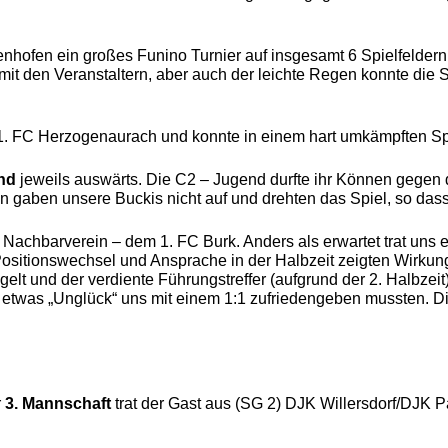
hofen ein großes Funino Turnier auf insgesamt 6 Spielfeldern
 mit den Veranstaltern, aber auch der leichte Regen konnte die Sp
 FC Herzogenaurach und konnte in einem hart umkämpften Spie
nd
jeweils auswärts. Die C2 – Jugend durfte ihr Können gegen d
in gaben unsere Buckis nicht auf und drehten das Spiel, so da
 Nachbarverein – dem 1. FC Burk. Anders als erwartet trat uns 
g. Positionswechsel und Ansprache in der Halbzeit zeigten Wirk
lt und der verdiente Führungstreffer (aufgrund der 2. Halbzeit) 
t etwas „Unglück“ uns mit einem 1:1 zufriedengeben mussten. D
r
3. Mannschaft
trat der Gast aus (SG 2) DJK Willersdorf/DJK Pa