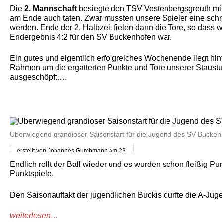
Die
2. Mannschaft
besiegte den TSV Vestenbergsgreuth mit
am Ende auch taten. Zwar mussten unsere Spieler eine schne
werden. Ende der 2. Halbzeit fielen dann die Tore, so dass w
Endergebnis 4:2 für den SV Buckenhofen war.
Ein gutes und eigentlich erfolgreiches Wochenende liegt h
Rahmen um die ergatterten Punkte und Tore unserer Staustuf
ausgeschöpft….
Überwiegend grandioser Saisonstart für die Jugend des SV Bucke
erstellt von Johannes Gumbmann am 23.
September 2025
Endlich rollt der Ball wieder und es wurden schon fleißig Pu
Punktspiele.
Den Saisonauftakt der jugendlichen Buckis durfte die A-Jug
weiterlesen…