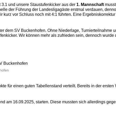
 3.1 und unsere Staustufenkicker aus der
1. Mannschaft
musst
lle der Führung der Landesligagäste erstmal verdauen, dennoch
ir kurz vor Schluss noch mit 4:1 führten. Eine Ergebniskorrektu
inter dem SV Buckenhofen. Ohne Niederlage, Turnierteilnahme u
enkicker. Wir können mehr als zufrieden sein, dennoch wurde d
nhofen
nkte für einen guten Tabellenstand verteilt. Bereits in der ers
end am 16.09.2025, starten. Diese mussten sich allerdings ge