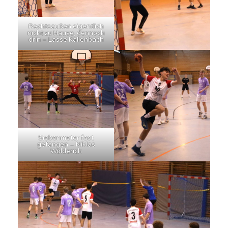
Rechtsaußen eigentlich
nicht zu Hause, dennoch
drin – Lasse Kallenbach
Siebenmeter fast
gefangen – Niklas
Wolderich