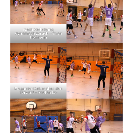
Nach Verletzung
dynamisch zurück – Sven
Hofmann
Eleganter Heber über den
Torwart – Stefan Iov