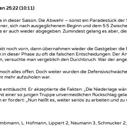
n 25:22 (10:11)
s in dieser Saison. Die Abwehr – sonst ein Paradestück der
ener, sich nach ausgeglichenem Beginn und dem 5:5 Zwische
e er auch wieder abgegeben. Zumindest gelang es aber, die 
nitt noch vorn, dann übernahmen wieder die Gastgeber die 
in dieser Phase zu oft die falschen Entscheidungen. Der Ang
en, versuchte man vergeblich den Durchbruch. War der ange
ch alles offen. Doch weiter wurden die Defensivschwächen
cht mehr aufzuholen war.
enttäuscht. Er akzeptierte die Fakten: „Die Niederlage wä
mit einer so jungen Truppe unvermeidlichen Rückschlag gela
n er fordert: „Nun heißt es, weiter seriös zu arbeiten und 
 Gumbmann, L. Hofmann, Lippert 2, Neumann 3, Schmucker 2, 