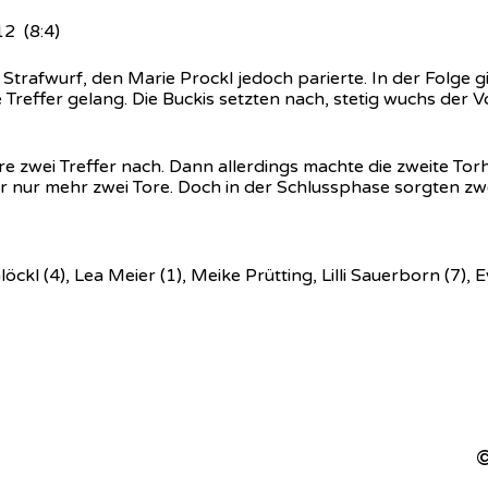
2 (8:4)
 Strafwurf, den Marie Prockl jedoch parierte. In der Folge 
Treffer gelang. Die Buckis setzten nach, stetig wuchs der V
 zwei Treffer nach. Dann allerdings machte die zweite Torh
ar nur mehr zwei Tore. Doch in der Schlussphase sorgten zw
ckl (4), Lea Meier (1), Meike Prütting, Lilli Sauerborn (7),
©