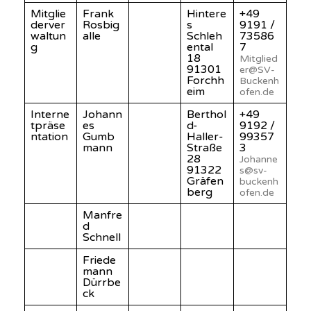
Mitglie
Frank
Hintere
+49
derver
Rosbig
s
9191 /
waltun
alle
Schleh
73586
g
ental
7
18
Mitglied
91301
er@SV-
Forchh
Buckenh
eim
ofen.de
Interne
Johann
Berthol
+49
tpräse
es
d-
9192 /
ntation
Gumb
Haller-
99357
mann
Straße
3
28
Johanne
91322
s@sv-
Gräfen
buckenh
berg
ofen.de
Manfre
d
Schnell
Friede
mann
Dürrbe
ck