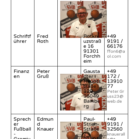
Schriftf
Fred
Rotkre
+49
ührer
Roth
uzstraß
9191 /
e 16
66176
91301
ffon6@a
Forchh
ol.com
eim
Finanz
Peter
Gausta
+49
en
Gruß
dter
172 /
Haupts
13910
traße
77
129
Peter.Gr
96049
uss23@
Bambe
web.de
rg
Sprech
Edmun
Paul-
+49
er
d
Strian-
9191 /
Fußball
Knauer
Straße
32560
-
2
knauerall