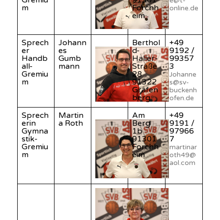
Gremiu
91301
e@t-
m
Forchh
online.de
eim
Sprech
Johann
Berthol
+49
er
es
d-
9192 /
Handb
Gumb
Haller-
99357
all-
mann
Straße
3
Gremiu
28
Johanne
m
91322
s@sv-
Gräfen
buckenh
berg
ofen.de
Sprech
Martin
Am
+49
erin
a Roth
Berg
9191 /
Gymna
1b
97966
stik-
91301
7
Gremiu
Forchh
martinar
m
eim
oth49@
aol.com