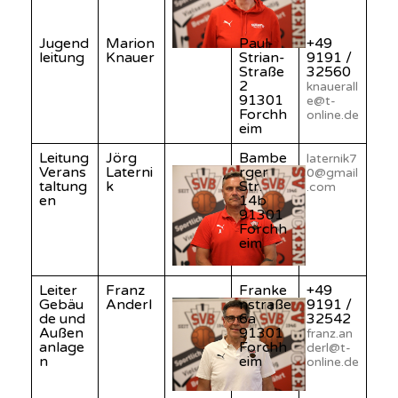
Jugend
Marion
Paul-
+49
leitung
Knauer
Strian-
9191 /
Straße
32560
2
knauerall
91301
e@t-
Forchh
online.de
eim
Leitung
Jörg
Bambe
laternik7
Verans
Laterni
rger
0@gmail
taltung
k
Str.
.com
en
14b
91301
Forchh
eim
Leiter
Franz
Franke
+49
Gebäu
Anderl
nstraße
9191 /
de und
6a
32542
Außen
91301
franz.an
anlage
Forchh
derl@t-
n
eim
online.de