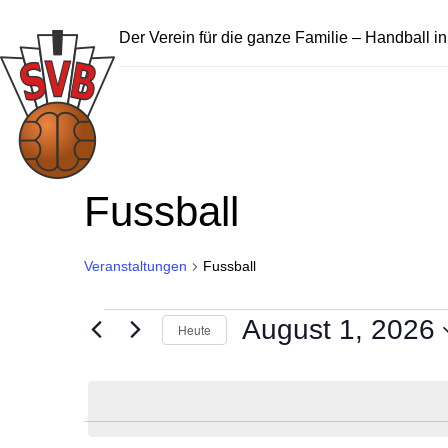
Der Verein für die ganze Familie – Handball i
Fussball
Veranstaltungen
Fussball
Veranstaltungen
August 1, 2026
Heute
für
Datum
wählen.
August
1,
2026