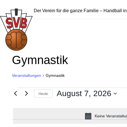
Der Verein für die ganze Familie – Handball i
Gymnastik
Veranstaltungen
Gymnastik
Veranstaltungen
August 7, 2026
Heute
für
Datum
wählen.
August
7,
Keine Veranstaltu
2026