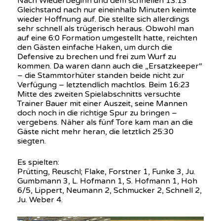
Nach Wiederbeginn und dem schnellen 13:13
Gleichstand nach nur eineinhalb Minuten keimte
wieder Hoffnung auf. Die stellte sich allerdings
sehr schnell als trügerisch heraus. Obwohl man
auf eine 6:0 Formation umgestellt hatte, reichten
den Gästen einfache Haken, um durch die
Defensive zu brechen und frei zum Wurf zu
kommen. Da waren dann auch die „Ersatzkeeper“
– die Stammtorhüter standen beide nicht zur
Verfügung – letztendlich machtlos. Beim 16:23
Mitte des zweiten Spielabschnitts versuchte
Trainer Bauer mit einer Auszeit, seine Mannen
doch noch in die richtige Spur zu bringen –
vergebens. Näher als fünf Tore kam man an die
Gäste nicht mehr heran, die letztlich 25:30
siegten.
Es spielten:
Prütting, Reuschl; Flake, Forstner 1, Funke 3, Ju.
Gumbmann 3, L. Hofmann 1, S. Hofmann 1, Hoh
6/5, Lippert, Neumann 2, Schmucker 2, Schnell 2,
Ju. Weber 4.