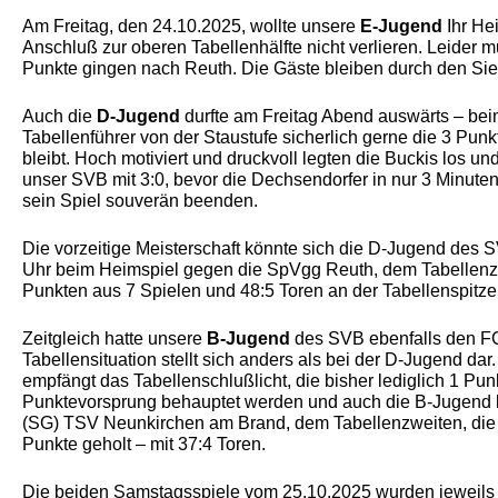
Oktober 2025
Am Freitag, den 24.10.2025, wollte unsere
E-Jugend
Ihr He
Anschluß zur oberen Tabellenhälfte nicht verlieren. Leider
Punkte gingen nach Reuth. Die Gäste bleiben durch den Sieg
Auch die
D-Jugend
durfte am Freitag Abend auswärts – bei
Tabellenführer von der Staustufe sicherlich gerne die 3 P
bleibt. Hoch motiviert und druckvoll legten die Buckis los u
unser SVB mit 3:0, bevor die Dechsendorfer in nur 3 Minut
sein Spiel souverän beenden.
Die vorzeitige Meisterschaft könnte sich die D-Jugend de
Uhr beim Heimspiel gegen die SpVgg Reuth, dem Tabellenzwe
Punkten aus 7 Spielen und 48:5 Toren an der Tabellenspitze
Zeitgleich hatte unsere
B-Jugend
des SVB ebenfalls den FC 
Tabellensituation stellt sich anders als bei der D-Jugend da
empfängt das Tabellenschlußlicht, die bisher lediglich 1 P
Punktevorsprung behauptet werden und auch die B-Jugend 
(SG) TSV Neunkirchen am Brand, dem Tabellenzweiten, die v
Punkte geholt – mit 37:4 Toren.
Die beiden Samstagsspiele vom 25.10.2025 wurden jeweils 