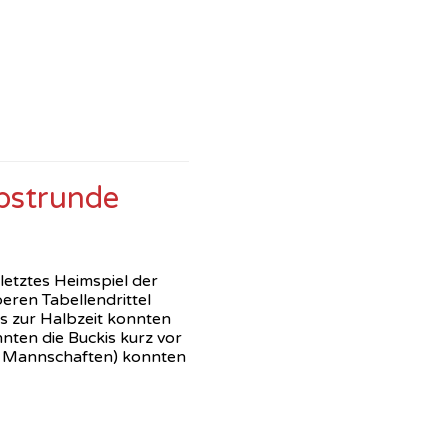
rbstrunde
etztes Heimspiel der
eren Tabellendrittel
is zur Halbzeit konnten
nten die Buckis kurz vor
10 Mannschaften) konnten