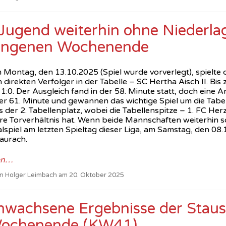
ugend weiterhin ohne Niederla
angenen Wochenende
 Montag, den 13.10.2025 (Spiel wurde vorverlegt), spielte 
direkten Verfolger in der Tabelle – SC Hertha Aisch II. Bis 
 1:0. Der Ausgleich fand in der 58. Minute statt, doch eine 
der 61. Minute und gewannen das wichtige Spiel um die Tabell
 der 2. Tabellenplatz, wobei die Tabellenspitze – 1. FC Herz
re Torverhältnis hat. Wenn beide Mannschaften weiterhin 
lspiel am letzten Spieltag dieser Liga, am Samstag, den 08
aurach.
en…
von Holger Leimbach am 20. Oktober 2025
hwachsene Ergebnisse der Stau
ochenende (KW41)