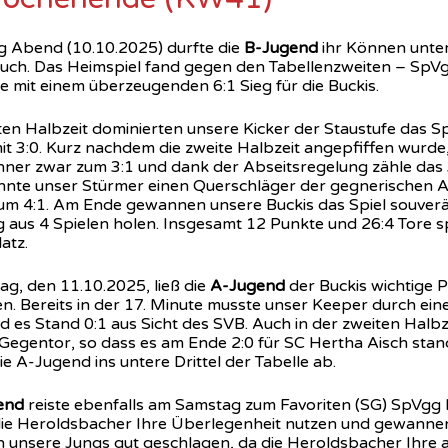
g Abend (10.10.2025) durfte die
B-Jugend
ihr Können unter
 auch. Das Heimspiel fand gegen den Tabellenzweiten – SpVg
e mit einem überzeugenden 6:1 Sieg für die Buckis.
ten Halbzeit dominierten unsere Kicker der Staustufe das Sp
it 3:0. Kurz nachdem die zweite Halbzeit angepfiffen wurde,
hner zwar zum 3:1 und dank der Abseitsregelung zähle das 3
nnte unser Stürmer einen Querschläger der gegnerischen
um 4:1. Am Ende gewannen unsere Buckis das Spiel souverä
g aus 4 Spielen holen. Insgesamt 12 Punkte und 26:4 Tore sp
atz.
g, den 11.10.2025, ließ die
A-Jugend
der Buckis wichtige 
en. Bereits in der 17. Minute musste unser Keeper durch eine
d es Stand 0:1 aus Sicht des SVB. Auch in der zweiten Halbz
 Gegentor, so dass es am Ende 2:0 für SC Hertha Aisch stan
ie A-Jugend ins untere Drittel der Tabelle ab.
end
reiste ebenfalls am Samstag zum Favoriten (SG) SpVgg 
ie Heroldsbacher Ihre Überlegenheit nutzen und gewannen
h unsere Jungs gut geschlagen, da die Heroldsbacher Ihre a