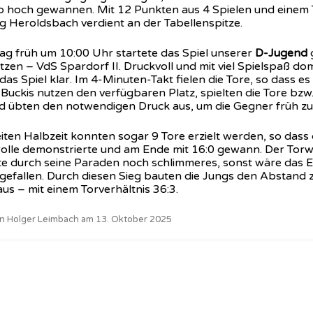
o hoch gewannen. Mit 12 Punkten aus 4 Spielen und einem T
g Heroldsbach verdient an der Tabellenspitze.
g früh um 10:00 Uhr startete das Spiel unserer
D-Jugend
tzen – VdS Spardorf II. Druckvoll und mit viel Spielspaß do
das Spiel klar. Im 4-Minuten-Takt fielen die Tore, so dass es 
 Buckis nutzen den verfügbaren Platz, spielten die Tore bz
d übten den notwendigen Druck aus, um die Gegner früh zu
iten Halbzeit konnten sogar 9 Tore erzielt werden, so dass 
rolle demonstrierte und am Ende mit 16:0 gewann. Der Torw
te durch seine Paraden noch schlimmeres, sonst wäre das E
gefallen. Durch diesen Sieg bauten die Jungs den Abstand 
us – mit einem Torverhältnis 36:3.
von Holger Leimbach am 13. Oktober 2025