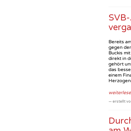
SVB-J
verg
Bereits am
gegen den 
Buckis mit
direkt in 
gehört uns
das besse
einem Fina
Herzogen
weiterles
erstellt 
Durc
am W