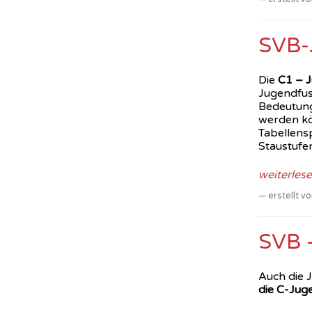
SVB-J
Die
C1 – J
Jugendfus
Bedeutung,
werden kön
Tabellensp
Staustufen
weiterles
erstellt 
SVB 
Auch die 
die C-Juge