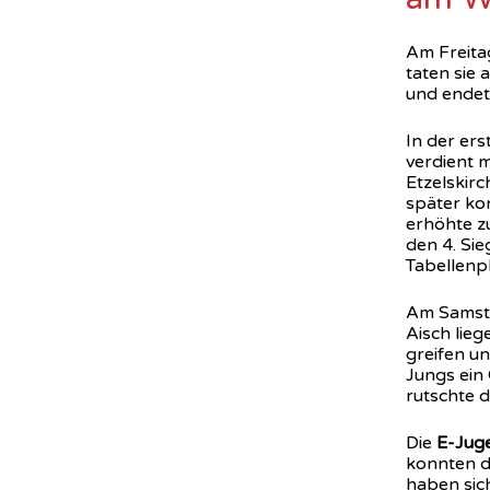
Am Freita
taten sie
und endet
In der ers
verdient m
Etzelskirc
später ko
erhöhte z
den 4. Sie
Tabellenpl
Am Samsta
Aisch lieg
greifen un
Jungs ein
rutschte d
Die
E-Jug
konnten d
haben sic