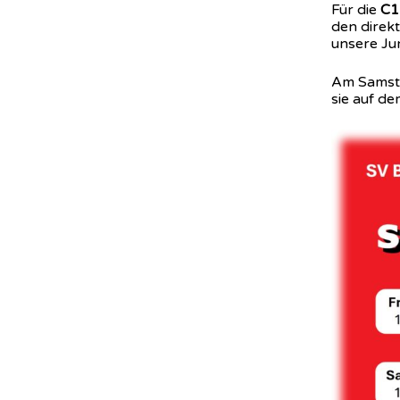
Für die
C1
den direk
unsere Ju
Am Samst
sie auf de