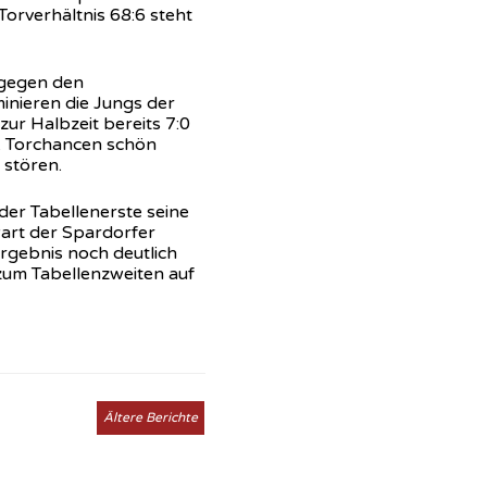
orverhältnis 68:6 steht
gegen den
minieren die Jungs der
zur Halbzeit bereits 7:0
w. Torchancen schön
 stören.
der Tabellenerste seine
art der Spardorfer
rgebnis noch deutlich
zum Tabellenzweiten auf
Ältere Berichte