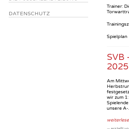
Trainer: D
Torwarttr
DATENSCHUTZ
Trainings
Spielplan
SVB –
2025
Am Mittwo
Herbstrund
festgesetz
wir zum 1
Spielende
unsere A-
weiterles
erstellt 