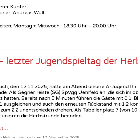
ieter Kupfer
ainer: Andreas Wolf
zeiten: Montag + Mittwoch 18:30 Uhr – 20:00 Uhr
 letzter Jugendspieltag der He
ch, den 12.11.2025, hatte am Abend unsere A-Jugend Ihr l
e. Als Gegner reiste (SG) SpVgg Uehlfeld an, die sich im ob
t hatten. Bereits nach 5 Minuten führen die Gäste mit 0:1. B
:1 ausgleichen und auch den erneuten Rückstand mit 1:2 kon
 zum 2.2 unentschieden drehen. Als Tabellenplatz 7 (von 
Junioren die Herbstrunde beenden.
en…
von Holger Leimbach am 17. November 2025