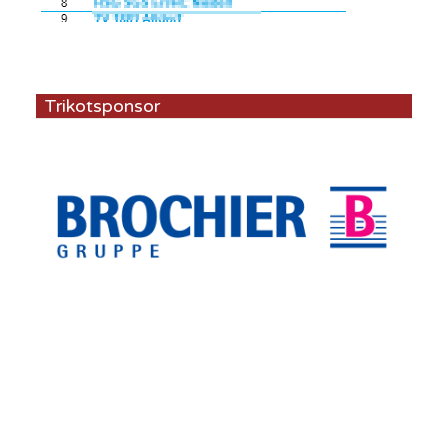
Trikotsponsor
© SV Buckenhofen e. V. (Forchheim) 1999 -
2026