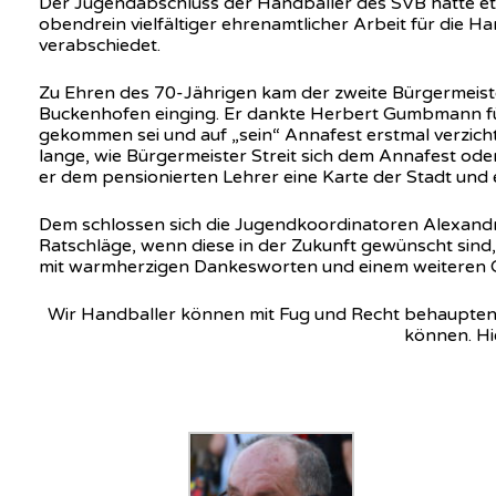
Der Jugendabschluss der Handballer des SVB hatte et
obendrein vielfältiger ehrenamtlicher Arbeit für die
verabschiedet.
Zu Ehren des 70-Jährigen kam der zweite Bürgermeister
Buckenhofen einging. Er dankte Herbert Gumbmann für 
gekommen sei und auf „sein“ Annafest erstmal verzich
lange, wie Bürgermeister Streit sich dem Annafest o
er dem pensionierten Lehrer eine Karte der Stadt und 
Dem schlossen sich die Jugendkoordinatoren Alexandra
Ratschläge, wenn diese in der Zukunft gewünscht sin
mit warmherzigen Dankesworten und einem weiteren 
Wir Handballer können mit Fug und Recht behaupten, 
können. Hi