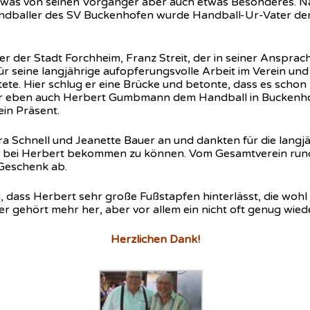
was von seinen Vorgänger aber auch etwas Besonderes. Na
 Handballer des SV Buckenhofen wurde Handball-Ur-Vater de
 der Stadt Forchheim, Franz Streit, der in seiner Ansprach
seine langjährige aufopferungsvolle Arbeit im Verein und 
tete. Hier schlug er eine Brücke und betonte, dass es scho
der eben auch Herbert Gumbmann dem Handball in Buckenhof
ein Präsent.
 Schnell und Jeanette Bauer an und dankten für die langjä
d, bei Herbert bekommen zu können. Vom Gesamtverein run
Geschenk ab.
dass Herbert sehr große Fußstapfen hinterlässt, die wohl v
er gehört mehr her, aber vor allem ein nicht oft genug wied
Herzlichen Dank!