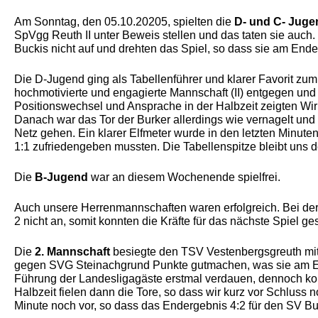
Am Sonntag, den 05.10.20205, spielten die
D- und C- Juge
SpVgg Reuth II unter Beweis stellen und das taten sie auch
Buckis nicht auf und drehten das Spiel, so dass sie am End
Die D-Jugend ging als Tabellenführer und klarer Favorit zum
hochmotivierte und engagierte Mannschaft (II) entgegen und g
Positionswechsel und Ansprache in der Halbzeit zeigten Wi
Danach war das Tor der Burker allerdings wie vernagelt und de
Netz gehen. Ein klarer Elfmeter wurde in den letzten Minute
1:1 zufriedengeben mussten. Die Tabellenspitze bleibt uns 
Die
B-Jugend
war an diesem Wochenende spielfrei.
Auch unsere Herrenmannschaften waren erfolgreich. Bei de
2 nicht an, somit konnten die Kräfte für das nächste Spiel ge
Die
2. Mannschaft
besiegte den TSV Vestenbergsgreuth mit
gegen SVG Steinachgrund Punkte gutmachen, was sie am End
Führung der Landesligagäste erstmal verdauen, dennoch konn
Halbzeit fielen dann die Tore, so dass wir kurz vor Schluss 
Minute noch vor, so dass das Endergebnis 4:2 für den SV B