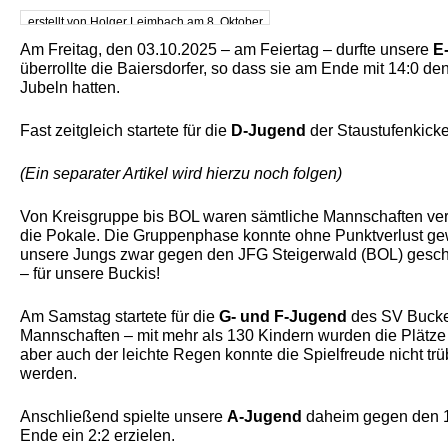
erstellt von Holger Leimbach am 8. Oktober
2025
Am Freitag, den 03.10.2025 – am Feiertag – durfte unsere
E
überrollte die Baiersdorfer, so dass sie am Ende mit 14:0 
Jubeln hatten.
Fast zeitgleich startete für die
D-Jugend
der Staustufenkick
(Ein separater Artikel wird hierzu noch folgen)
Von Kreisgruppe bis BOL waren sämtliche Mannschaften vert
die Pokale. Die Gruppenphase konnte ohne Punktverlust ge
unsere Jungs zwar gegen den JFG Steigerwald (BOL) geschlage
– für unsere Buckis!
Am Samstag startete für die
G- und F-Jugend
des SV Bucken
Mannschaften – mit mehr als 130 Kindern wurden die Plätze b
aber auch der leichte Regen konnte die Spielfreude nicht trü
werden.
Anschließend spielte unsere
A-Jugend
daheim gegen den 1
Ende ein 2:2 erzielen.